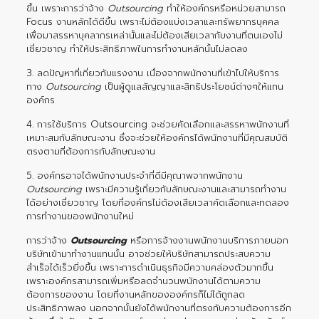
ขึ้น เพราะการว่าจ้าง
Outsourcing
ทำให้องค์กรหรือหน่วยสามารถ
Focus งานหลักได้ดีขึ้น เพราะไม่ต้องแบ่งเวลาและทรัพยากรบุคคล
เพื่อมาสรรหาบุคลากรเหล่านั้นและไม่ต้องเสียเวลากับงานที่ตนเองไม่
เชี่ยวชาญ ทำให้ประสิทธิภาพในการทำงานหลักนั้นไม่ลดลง
3. ลดปัญหาที่เกี่ยวกับแรงงาน เนื่องจากพนักงานที่เข้าไปให้บริการ
ทาง
Outsourcing
เป็นผู้ดูแลสัญญาและสิทธิประโยชน์ต่างๆให้แทน
องค์กร
4. การใช้บริการ Outsourcing จะช่วยคัดเลือกและสรรหาพนักงานที่
เหมาะสมกับลักษณะงาน ซึ่งจะช่วยให้องค์กรได้พนักงานที่มีคุณสมบัติ
ตรงตามที่ต้องการกับลักษณะงาน
5. องค์กรอาจได้พนักงานประจำที่ดีมีคุณาพจากพนักงาน
Outsourcing
เพราะมีความรู้เกี่ยวกับลักษณะงานและสามารถทำงาน
ได้อย่างเชี่ยวชาญ โดยที่องค์กรไม่ต้องเสียเวลาคัดเลือกและทดลอง
การทำงานของพนักงานใหม่
การว่าจ้าง
Outsourcing
หรือการจ้างงานพนักงานบริการภายนอก
บริษัทเข้ามาทำงานแทนนั้น อาจช่วยให้บริษัทสามารถประสบความ
สำเร็จได้เร็วยิ่งขึ้น เพราะการดำเนินธุรกิจมีความคล่องตัวมากขึ้น
เพราะองค์กรสามารถเพิ่มหรือลดจำนวนพนักงานได้ตามความ
ต้องการของงาน โดยที่งานหลักขององค์กรก็ไม่ได้ถูกลด
ประสิทธิภาพลง นอกจากนั้นยังได้พนักงานที่ตรงกับความต้องการอีก