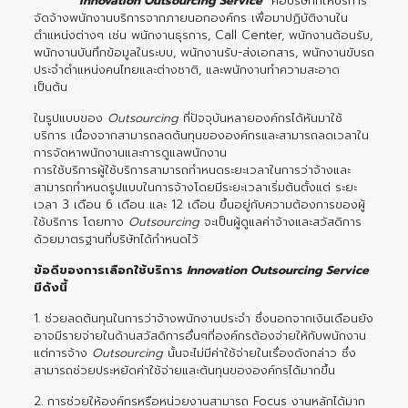
innovation Outsourcing Service
คือบริษัทที่ให้บริการ
จัดจ้างพนักงานบริการจากภายนอกองค์กร เพื่อมาปฏิบัติงานใน
ตำแหน่งต่างๆ เช่น พนักงานธุรการ, Call Center, พนักงานต้อนรับ,
พนักงานบันทึกข้อมูลในระบบ, พนักงานรับ-ส่งเอกสาร, พนักงานขับรถ
ประจำตำแหน่งคนไทยและต่างชาติ, และพนักงานทำความสะอาด
เป็นต้น
ในรูปแบบของ
Outsourcing
ที่ปัจจุบันหลายองค์กรได้หันมาใช้
บริการ เนื่องจากสามารถลดต้นทุนขององค์กรและสามารถลดเวลาใน
การจัดหาพนักงานและการดูแลพนักงาน
การใช้บริการผู้ใช้บริการสามารถกำหนดระยะเวลาในการว่าจ้างและ
สามารถกำหนดรูปแบบในการจ้างโดยมีระยะเวลาเริ่มต้นตั้งแต่ ระยะ
เวลา 3 เดือน 6 เดือน และ 12 เดือน ขึ้นอยู่กับความต้องการของผู้
ใช้บริการ โดยทาง
Outsourcing
จะเป็นผู้ดูแลค่าจ้างและสวัสดิการ
ด้วยมาตรฐานที่บริษัทได้กำหนดไว้
ข้อดีของการเลือกใช้บริการ
Innovation Outsourcing Service
มีดังนี้
1. ช่วยลดต้นทุนในการว่าจ้างพนักงานประจำ ซึ่งนอกจากเงินเดือนยัง
อาจมีรายจ่ายในด้านสวัสดิการอื่นๆที่องค์กรต้องจ่ายให้กับพนักงาน
แต่การจ้าง
Outsourcing
นั้นจะไม่มีค่าใช้จ่ายในเรื่องดังกล่าว ซึ่ง
สามารถช่วยประหยัดค่าใช้จ่ายและต้นทุนขององค์กรได้มากขึ้น
2. การช่วยให้องค์กรหรือหน่วยงานสามารถ Focus งานหลักได้มาก