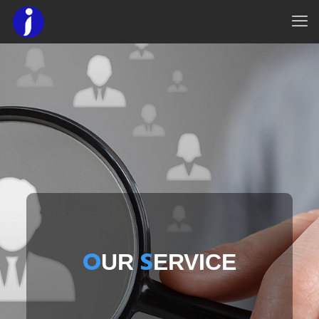
O
S
UR
ERVICE