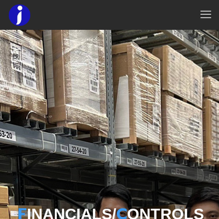
F
C
INANCIALS/
ONTROLS