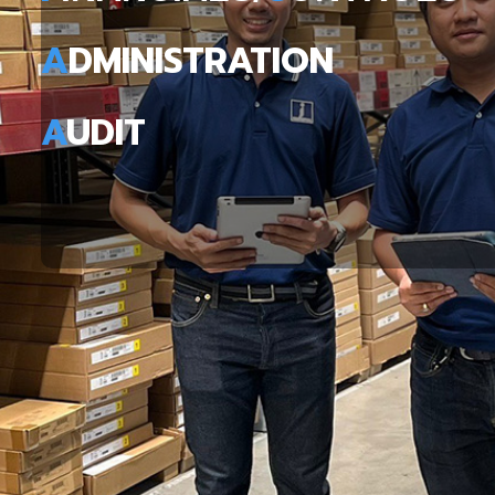
A
DMINISTRATION
A
UDIT